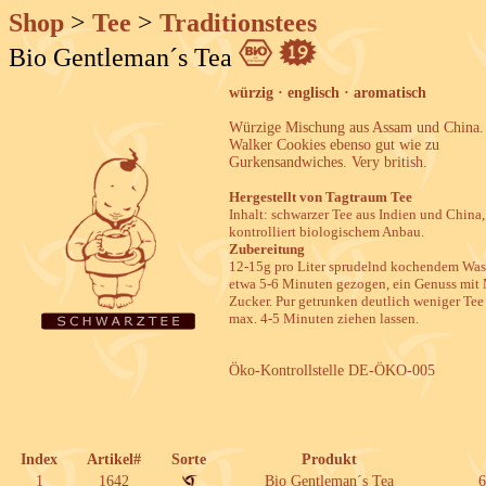
Shop
>
Tee
>
Traditionstees
Bio Gentleman´s Tea
würzig · englisch · aromatisch
Würzige Mischung aus Assam und China. 
Walker Cookies ebenso gut wie zu
Gurkensandwiches. Very british.
Hergestellt von Tagtraum Tee
Inhalt: schwarzer Tee aus Indien und China,
kontrolliert biologischem Anbau.
Zubereitung
12-15g pro Liter sprudelnd kochendem Wa
etwa 5-6 Minuten gezogen, ein Genuss mit
Zucker. Pur getrunken deutlich weniger Te
max. 4-5 Minuten ziehen lassen.
Öko-Kontrollstelle DE-ÖKO-005
Index
Artikel#
Sorte
Produkt
1
1642
Bio Gentleman´s Tea
6