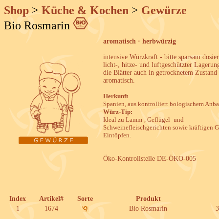
Shop
>
Küche & Kochen
>
Gewürze
Bio Rosmarin
aromatisch · herbwürzig
intensive Würzkraft - bitte sparsam dosie
licht-, hitze- und luftgeschützter Lagerun
die Blätter auch in getrocknetem Zustand
aromatisch.
Herkunft
Spanien, aus kontrolliert bologischem Anba
Würz-Tip:
Ideal zu Lamm-, Geflügel- und
Schweinefleischgerichten sowie kräftigen 
Eintöpfen.
Öko-Kontrollstelle DE-ÖKO-005
Index
Artikel#
Sorte
Produkt
1
1674
Bio Rosmarin
3