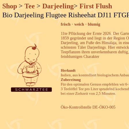
Shop
>
Tee
>
Darjeeling
>
First Flush
Bio Darjeeling Flugtee Risheehat DJ11 FT
frisch · weich · blumig
11te Pflückung der Ernte 2026. Der Gart
1859 gegründet und liegt in der Region O
Darjeeling, am Fuße des Himalaja, in ein
schönsten Täler Darjeelings. Hier entwick
Teepflanzen ihren unverkennbaren duftig,
feinblumigen Charakter
Herkunft
Indien, aus kontrolliert biologischem Anbau
Zubereitung
Für den optimalen Genuss empfehlen wir 6-
3 Teelöffel Tee pro Liter sprudelnd kochen
bei einer Ziehzeit von 2,5 Minuten.
Öko-Kontrollstelle DE-ÖKO-005