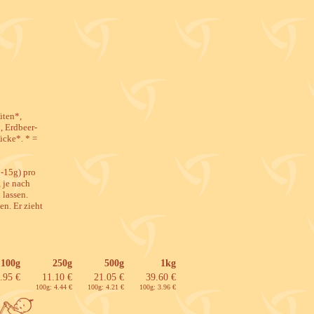
üten*,
, Erdbeer-
ücke*. * =
0-15g) pro
 je nach
lassen.
n. Er zieht
100g
250g
500g
1kg
.95 €
11.10 €
21.05 €
39.60 €
100g: 4.44 €
100g: 4.21 €
100g: 3.96 €