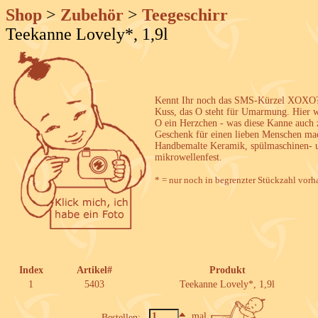
Shop
>
Zubehör
>
Teegeschirr
Teekanne Lovely*, 1,9l
Kennt Ihr noch das SMS-Kürzel XOXO?
Kuss, das O steht für Umarmung. Hier 
O ein Herzchen - was diese Kanne auch 
Geschenk für einen lieben Menschen ma
Handbemalte Keramik, spülmaschinen- 
mikrowellenfest.
* = nur noch in begrenzter Stückzahl vorh
Index
Artikel#
Produkt
1
5403
Teekanne Lovely*, 1,9l
mal
Bestellen: