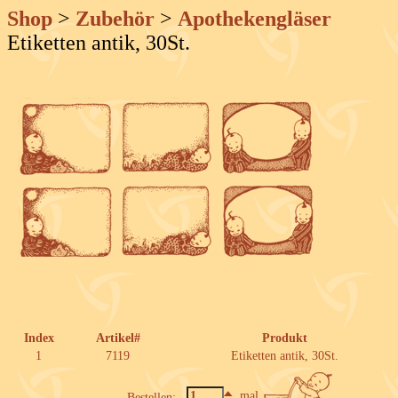
Shop
>
Zubehör
>
Apothekengläser
Etiketten antik, 30St.
Index
Artikel#
Produkt
1
7119
Etiketten antik, 30St.
mal
Bestellen: