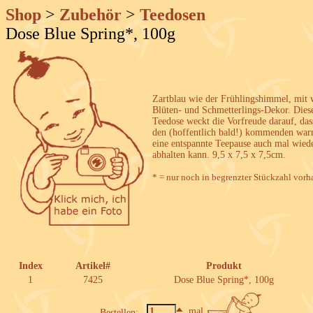
Shop
>
Zubehör
>
Teedosen
Dose Blue Spring*, 100g
Zartblau wie der Frühlingshimmel, mit
Blüten- und Schmetterlings-Dekor. Dies
Teedose weckt die Vorfreude darauf, da
den (hoffentlich bald!) kommenden wa
eine entspannte Teepause auch mal wied
abhalten kann. 9,5 x 7,5 x 7,5cm.
* = nur noch in begrenzter Stückzahl vorh
Index
Artikel#
Produkt
1
7425
Dose Blue Spring*, 100g
mal
Bestellen: