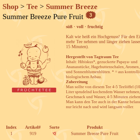
Shop
>
Tee
>
Summer Breeze
Summer Breeze Pure Fruit
süß · voll · fruchtig
Kalt wie heiß ein Hochgenuss! Für den Ei
mehr Tee nehmen und länger ziehen lassen
15 Minuten).
Hergestellt von Tagtraum Tee
Inhalt: Hibiskus*, gezuckerte Papaya- und
Ananasstücke, Hagebuttenschalen, Aromen
und Sonnenblumenblüten. * = aus kontrolli
biologischem Anbau.
Zubereitung
Man sollte von diesem Tee 4-5 Teelöffel (1
Liter sprudelnd kochendem Wasser nehmen,
Geschmack und Wasser, 4-5 Minuten ziehen 
Man kann den Tee auch in der Kanne belasse
nur leicht nach und wird langsam voller.
Index
Artikel#
Sorte
Produkt
1
919
Summer Breeze Pure Fruit
4