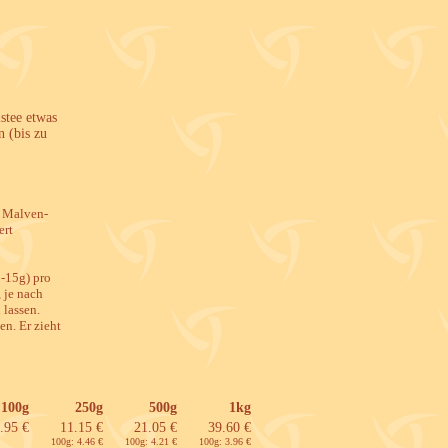
stee etwas
 (bis zu
, Malven-
ert
0-15g) pro
 je nach
lassen.
n. Er zieht
100g
250g
500g
1kg
.95 €
11.15 €
21.05 €
39.60 €
100g: 4.46 €
100g: 4.21 €
100g: 3.96 €