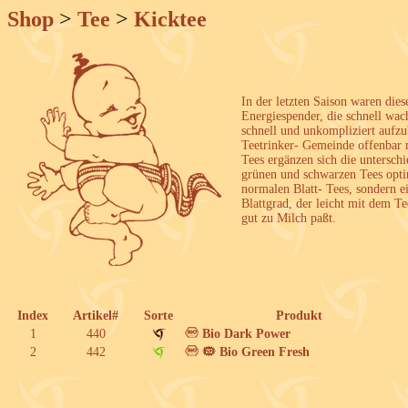
Shop
>
Tee
>
Kicktee
In der letzten Saison waren die
Energiespender, die schnell w
schnell und unkompliziert aufzu
Teetrinker- Gemeinde offenbar 
Tees ergänzen sich die untersch
grünen und schwarzen Tees optim
normalen Blatt- Tees, sondern e
Blattgrad, der leicht mit dem Te
gut zu Milch paßt.
Index
Artikel#
Sorte
Produkt
1
440
Bio Dark Power
2
442
Bio Green Fresh