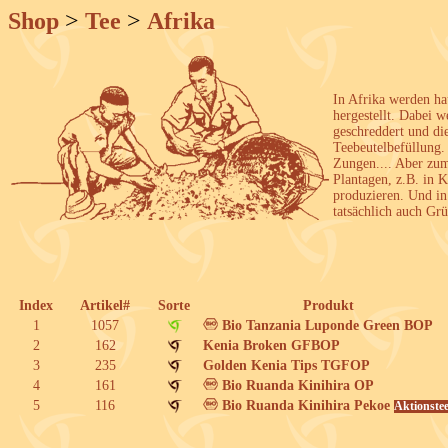
Shop
>
Tee
>
Afrika
In Afrika werden h
hergestellt. Dabei w
geschreddert und di
Teebeutelbefüllung.
Zungen.... Aber zum
Plantagen, z.B. in K
produzieren. Und in
tatsächlich auch Grü
Index
Artikel#
Sorte
Produkt
1
1057
Bio Tanzania Luponde Green BOP
2
162
Kenia Broken GFBOP
3
235
Golden Kenia Tips TGFOP
4
161
Bio Ruanda Kinihira OP
5
116
Bio Ruanda Kinihira Pekoe
Aktionste