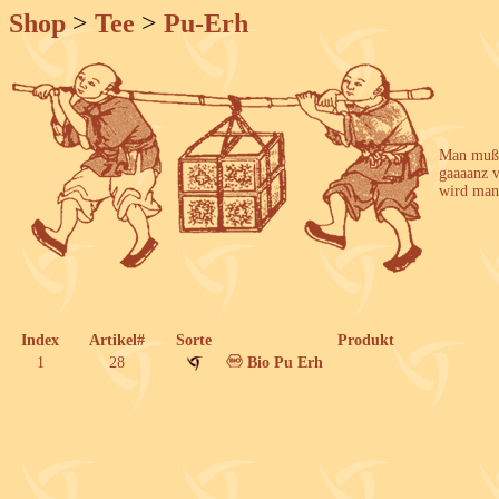
Shop
>
Tee
>
Pu-Erh
Man muß 
gaaaanz vi
wird man 
Index
Artikel#
Sorte
Produkt
1
28
Bio Pu Erh