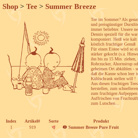
Shop
>
Tee
>
Summer Breeze
Tee im Sommer? Als gesund
und preisgünstiger Durstlö
immer beliebter. Unsere 
Dennis speziell für die w
komponiert. Heiß wie kalt 
köstlich fruchtiger Genuß
Für einen Eistee wird so 
stärker gekocht (s.a. Hinw
ihn bis zu 15 Min. ziehen
Rohrzucker, Ahornsirup od
geheimen Ort abkühlen - so
daß die Kanne schon leer i
Kühlschrank stellen will !
Aus diesen fruchtigen Tees
herstellen, zum schnellere
zum fruchtigen Aufpeppen
Auffrischen von Fruchtsäft
zum Lutschen...
Index
Artikel#
Sorte
Produkt
1
919
Summer Breeze Pure Fruit