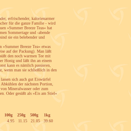
er, erfrischender, kalorienarmer
scher für die ganze Familie - wird
neuen »Summer Breeze Teas« hat
armen Sommertage und -abende
sind sie ein belebender und
ein »Summer Breeze Tea« etwas
eise auf der Packung). Man läßt
, süßt den noch warmen Tee mit
er Honig und läßt ihn an einem
nst kann es nämlich passieren,
st, wenn man sie schließlich in den
 lassen sich auch gut Eiswürfel
n Abkühlen der nächsten Portion,
 von Mineralwasser oder zum
en. Oder gesüßt als »Eis am Stiel«
100g
250g
500g
1kg
4.95
11.15
21.05
39.60